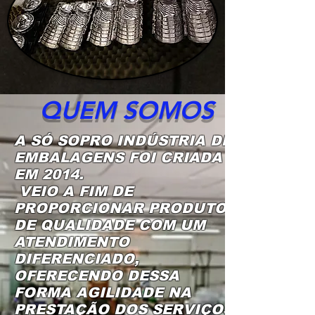
QUEM SOMOS
A SÓ SOPRO INDÚSTRIA DE
EMBALAGENS FOI CRIADA
EM 2014.
VEIO A FIM DE
PROPORCIONAR PRODUTOS
DE QUALIDADE COM UM
ATENDIMENTO
DIFERENCIADO,
OFERECENDO DESSA
FORMA AGILIDADE NA
PRESTAÇÃO DOS SERVIÇOS